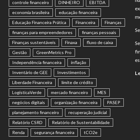
controle financeiro
DINHEIRO
EBITDA
ex
economia brasileira
educação financeira
me
Educação Financeira Prática
Financeira
Finanças
Se
finanças para empreendedores
finanças pessoais
Finanças sustentáveis
Finaxa
fluxo de caixa
Se
fi
Gestão
GreenMetrics Pro
es
Independência financeira
inflação
Inventário de GEE
Investimentos
Le
Liberdade Financeira
limite de crédito
LogísticaVerde
mercado financeiro
MES
negócios digitais
organização financeira
PASEP
planejamento financeiro
recuperação judicial
Relatório CSRD
Relatório de Sustentabilidade
Renda
segurança financeira
tCO2e