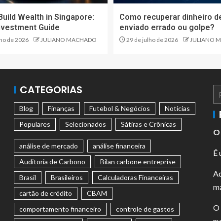
Build Wealth in Singapore:
Como recuperar dinheiro d
nvestment Guide
enviado errado ou golpe?
lho de 2026
JULIANO MACHADO
29 de julho de 2026
JULIANO 
CATEGORIAS
Blog
Finanças
Futebol & Negócios
Notícias
Populares
Selecionados
Sátiras e Crônicas
O 
análise de mercado
análise financeira
É 
Auditoria de Carbono
Bilan carbone entreprise
Aq
Brasil
Brasileiros
Calculadoras Financeiras
má
cartão de crédito
CBAM
O 
comportamento financeiro
controle de gastos
nu