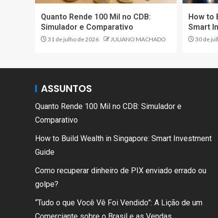
Quanto Rende 100 Mil no CDB:
How to 
Simulador e Comparativo
Smart I
31 de julho de 2026
JULIANO MACHADO
30 de ju
ASSUNTOS
Quanto Rende 100 Mil no CDB: Simulador e
Comparativo
How to Build Wealth in Singapore: Smart Investment
Guide
Como recuperar dinheiro de PIX enviado errado ou
golpe?
“Tudo o que Você Vê Foi Vendido”: A Lição de um
Comerciante sobre o Brasil e as Vendas