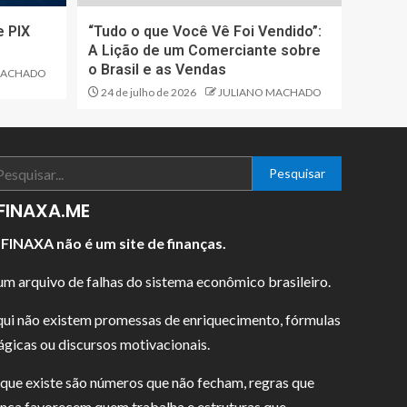
e PIX
“Tudo o que Você Vê Foi Vendido”:
A Lição de um Comerciante sobre
o Brasil e as Vendas
MACHADO
24 de julho de 2026
JULIANO MACHADO
Pesquisar
FINAXA.ME
FINAXA não é um site de finanças.
um arquivo de falhas do sistema econômico brasileiro.
ui não existem promessas de enriquecimento, fórmulas
gicas ou discursos motivacionais.
que existe são números que não fecham, regras que
nca favorecem quem trabalha e estruturas que