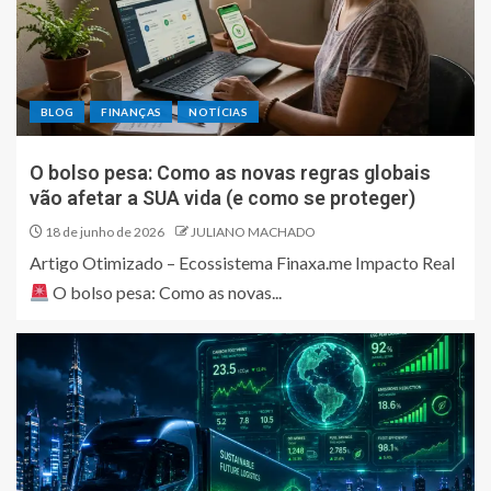
BLOG
FINANÇAS
NOTÍCIAS
O bolso pesa: Como as novas regras globais
vão afetar a SUA vida (e como se proteger)
18 de junho de 2026
JULIANO MACHADO
Artigo Otimizado – Ecossistema Finaxa.me Impacto Real
O bolso pesa: Como as novas...