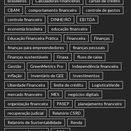
Brasileiros
Calculadoras Financeiras
cartão de crédito
CBAM
comportamento financeiro
controle de gastos
controle financeiro
DINHEIRO
EBITDA
economia brasileira
educação financeira
Educação Financeira Prática
Financeira
Finanças
finanças para empreendedores
finanças pessoais
Finanças sustentáveis
Finaxa
fluxo de caixa
Gestão
GreenMetrics Pro
Independência financeira
inflação
Inventário de GEE
Investimentos
Liberdade Financeira
limite de crédito
LogísticaVerde
mercado financeiro
MES
negócios digitais
organização financeira
PASEP
planejamento financeiro
recuperação judicial
Relatório CSRD
Relatório de Sustentabilidade
Renda