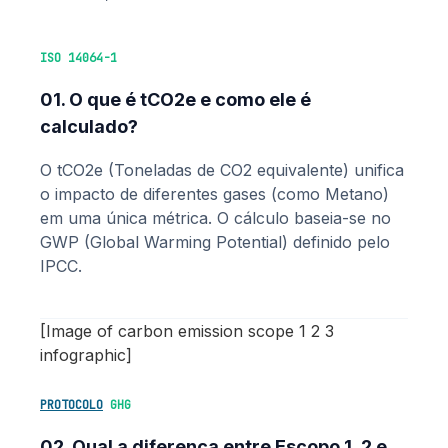
ISO 14064-1
01. O que é tCO2e e como ele é
calculado?
O tCO2e (Toneladas de CO2 equivalente) unifica
o impacto de diferentes gases (como Metano)
em uma única métrica. O cálculo baseia-se no
GWP (Global Warming Potential) definido pelo
IPCC.
[Image of carbon emission scope 1 2 3
infographic]
PROTOCOLO
GHG
02. Qual a diferença entre Escopo 1, 2 e