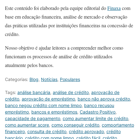
Este conteúdo foi elaborado pela equipe editorial do
Finaxa
com
base em educação financeira, análise de mercado e observação
das práticas utilizadas por instituições financeiras na concessão de
crédito.
Nosso objetivo é ajudar leitores a compreender melhor como
funcionam os processos de análise de crédito utilizados
atualmente pelos bancos.
Categorias:
Blog
,
Notícias
,
Populares
Tags:
análise bancária
,
análise de crédito
,
aprovação de
crédito
,
aprovação de empréstimo
,
banco não aprova crédito
,
banco negou crédito com nome limpo
,
banco recusou
empréstimo
,
bancos e empréstimos
,
Cadastro Positivo
,
capacidade de pagamento
,
como aumentar limite de crédito
,
como aumentar score
,
como conseguir crédito
,
comportamento
financeiro
,
consulta de crédito
,
crédito aprovado
,
crédito
bancário
,
crédito com nome limpo
,
crédito fácil
,
crédito