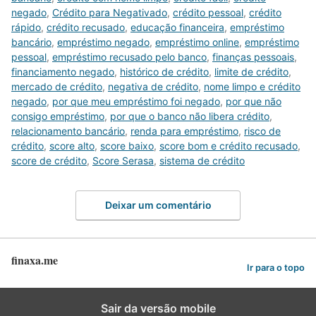
negado
,
Crédito para Negativado
,
crédito pessoal
,
crédito
rápido
,
crédito recusado
,
educação financeira
,
empréstimo
bancário
,
empréstimo negado
,
empréstimo online
,
empréstimo
pessoal
,
empréstimo recusado pelo banco
,
finanças pessoais
,
financiamento negado
,
histórico de crédito
,
limite de crédito
,
mercado de crédito
,
negativa de crédito
,
nome limpo e crédito
negado
,
por que meu empréstimo foi negado
,
por que não
consigo empréstimo
,
por que o banco não libera crédito
,
relacionamento bancário
,
renda para empréstimo
,
risco de
crédito
,
score alto
,
score baixo
,
score bom e crédito recusado
,
score de crédito
,
Score Serasa
,
sistema de crédito
Deixar um comentário
finaxa.me
Ir para o topo
Sair da versão mobile