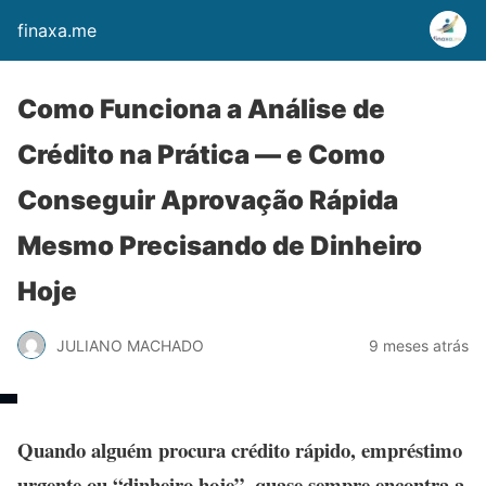
finaxa.me
Como Funciona a Análise de
Crédito na Prática — e Como
Conseguir Aprovação Rápida
Mesmo Precisando de Dinheiro
Hoje
JULIANO MACHADO
9 meses atrás
Quando alguém procura
crédito rápido
,
empréstimo
urgente
ou “
dinheiro hoje
”, quase sempre encontra a