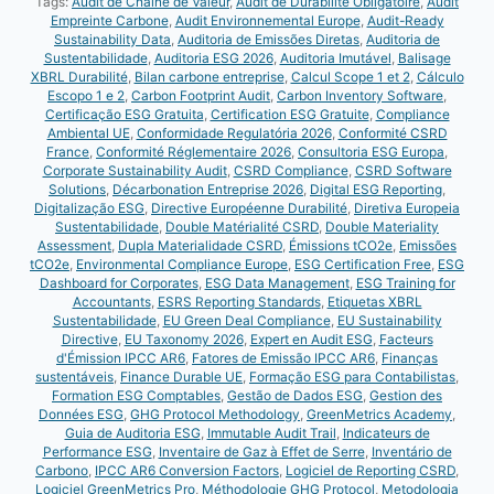
Tags:
Audit de Chaîne de Valeur
,
Audit de Durabilité Obligatoire
,
Audit
Empreinte Carbone
,
Audit Environnemental Europe
,
Audit-Ready
Sustainability Data
,
Auditoria de Emissões Diretas
,
Auditoria de
Sustentabilidade
,
Auditoria ESG 2026
,
Auditoria Imutável
,
Balisage
XBRL Durabilité
,
Bilan carbone entreprise
,
Calcul Scope 1 et 2
,
Cálculo
Escopo 1 e 2
,
Carbon Footprint Audit
,
Carbon Inventory Software
,
Certificação ESG Gratuita
,
Certification ESG Gratuite
,
Compliance
Ambiental UE
,
Conformidade Regulatória 2026
,
Conformité CSRD
France
,
Conformité Réglementaire 2026
,
Consultoria ESG Europa
,
Corporate Sustainability Audit
,
CSRD Compliance
,
CSRD Software
Solutions
,
Décarbonation Entreprise 2026
,
Digital ESG Reporting
,
Digitalização ESG
,
Directive Européenne Durabilité
,
Diretiva Europeia
Sustentabilidade
,
Double Matérialité CSRD
,
Double Materiality
Assessment
,
Dupla Materialidade CSRD
,
Émissions tCO2e
,
Emissões
tCO2e
,
Environmental Compliance Europe
,
ESG Certification Free
,
ESG
Dashboard for Corporates
,
ESG Data Management
,
ESG Training for
Accountants
,
ESRS Reporting Standards
,
Etiquetas XBRL
Sustentabilidade
,
EU Green Deal Compliance
,
EU Sustainability
Directive
,
EU Taxonomy 2026
,
Expert en Audit ESG
,
Facteurs
d'Émission IPCC AR6
,
Fatores de Emissão IPCC AR6
,
Finanças
sustentáveis
,
Finance Durable UE
,
Formação ESG para Contabilistas
,
Formation ESG Comptables
,
Gestão de Dados ESG
,
Gestion des
Données ESG
,
GHG Protocol Methodology
,
GreenMetrics Academy
,
Guia de Auditoria ESG
,
Immutable Audit Trail
,
Indicateurs de
Performance ESG
,
Inventaire de Gaz à Effet de Serre
,
Inventário de
Carbono
,
IPCC AR6 Conversion Factors
,
Logiciel de Reporting CSRD
,
Logiciel GreenMetrics Pro
,
Méthodologie GHG Protocol
,
Metodologia