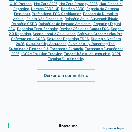
GHG Protocol
,
Net Zero 2026
,
Net Zero Strategy 2026
,
Non-Financial
Reporting
,
Normes ESRS UE
,
Padrões ESRS
,
Pegada de Carbono
Empresas
,
Professional ESG Certification
,
Rapport de Durabilité
Annuel
,
Relato Não Financeiro
,
Relatório Anual Sustentabilidade
,
Relatório CSRD
,
Relatórios de Impacto Ambiental
,
Reporting Digital
ESG
,
Reporting Extra-financier
,
Revisor Oficial de Contas ESG
,
Scope 1
2 3 Reporting
,
Scope 1 and 2 Calculation
,
Software GreenMetrics Pro
,
Software para CSRD
,
Solutions Reporting ESRS
,
Stratégie Net Zero
2026
,
Sustainability Assurance
,
Sustainability Reporting Tool
,
Sustainable Finance EU
,
Taxonomia Europeia
,
Taxonomie Européenne
2026
,
tCO2e Emission Tracking
,
Traçabilité d'Audit Immuable
,
XBRL
Tagging Sustainability
Deixar um comentário
finaxa.me
Ir para o topo